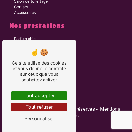
Salon de toilettage
Contact
Accessoires
Nos prestations
Parfum chien
Toiletteur
Brosse chien
Collier chien
Collier GPS pour chien
Ce site utilise des cookies
Laisse chien
et vous donne le contrôle
Salon de toilettage
sur ceux que vous
Croquette pour chien eukanuba
souhaitez activer
Soin animalier
Coiffeur pour chien
Tout accepter
Tout refuser
©
Vistalid
- 2026 - Tous droits réservés -
Mentions
légales
-
Gestion des cookies
Personnaliser