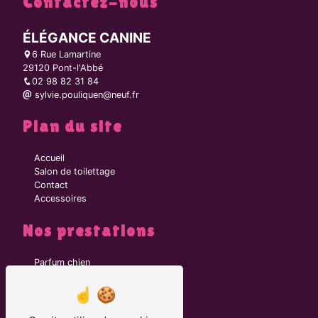
Contactez-nous
ÉLÉGANCE CANINE
6 Rue Lamartine
29120 Pont-l'Abbé
02 98 82 31 84
sylvie.pouliquen@neuf.fr
Plan du site
Accueil
Salon de toilettage
Contact
Accessoires
Nos prestations
Parfum chien
Toiletteur
Brosse chien
Collier chien
Collier GPS pour chien